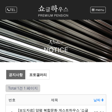
TEL
menu
Notice
NOTICE
공지사항
포토갤러리
Total 1건
1 페이지
번호
제목
날짜
[보도자료] 양평 복합문화 게스트하우스 ‘쇼글